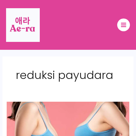
Skip
Pencarian
Main
to
Layanan
Men
content
reduksi payudara
Breast
Reduction