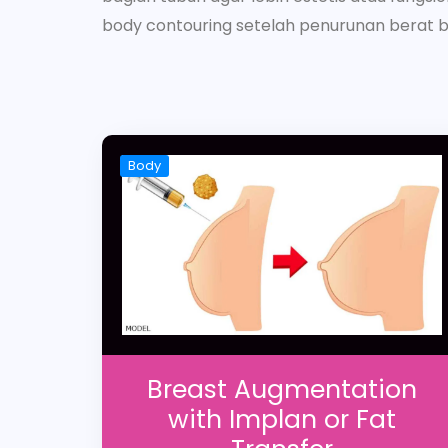
body contouring setelah penurunan berat b
Body
Breast Augmentation
with Implan or Fat