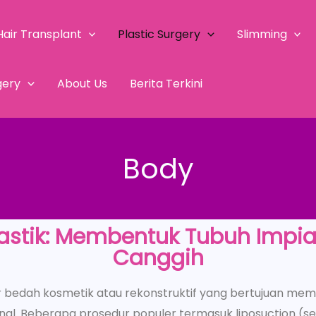
Hair Transplant
Plastic Surgery
Slimming
gery
About Us
Berita Terkini
Body
astik: Membentuk Tubuh Impi
Canggih
ur bedah kosmetik atau rekonstruktif yang bertujuan m
ional. Beberapa prosedur populer termasuk liposuction (