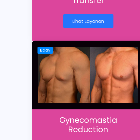
Transfer
Lihat Layanan
Body
Gynecomastia
Reduction