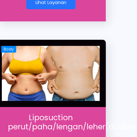
Lihat Layanan
Body
Liposuction
perut/paha/lengan/leher(double 