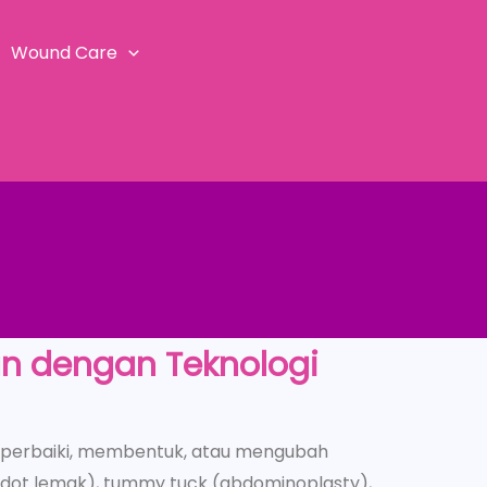
Wound Care
an dengan Teknologi
emperbaiki, membentuk, atau mengubah
sedot lemak), tummy tuck (abdominoplasty),