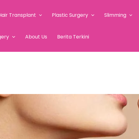
Hair Transplant
Plastic Surgery
Slimming
gery
About Us
Berita Terkini