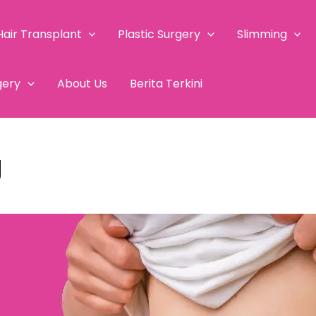
Hair Transplant
Plastic Surgery
Slimming
gery
About Us
Berita Terkini
g