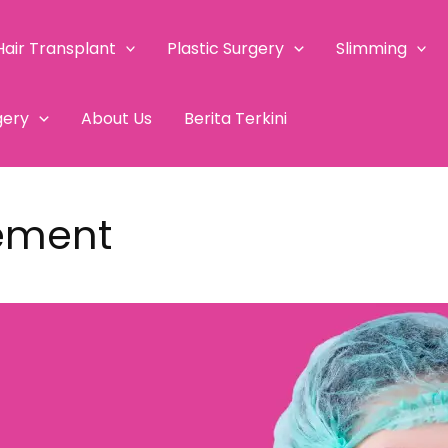
Hair Transplant
Plastic Surgery
Slimming
gery
About Us
Berita Terkini
ement